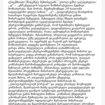
ლიცენზიატი (მოცემულ შემთხვევაში - ვისოლ-გაზი) ვალდებულია:
,,დ“ – ,,უზრუნველყოს საცალო მომხმარებელთა მუდმივი
მომსახურება, მათ შორის, მუდმივმოქმედი 24-საათიანი
სატელეფონო ცხელი ხაზით;“ ,,ე“- ,,დაუყოვნებლივ მოახდინოს
სათანადო რეაგირება შეტყობინებაზე ბუნებრივი გაზით
მომარაგების შეწყვეტის, შეზღუდვის ან/და წნევის დასაშვები
ნორმებიდან გადახრის (ცვალებადობის) შესახებ.“
ენერგოომბუდსმენი განმარტავს, რომ ნებისმიერი შემთხვევის
დროს, კომპანია ვალდებულია, დაუყოვნებლივ გაატაროს ყველა
აუცილებელი ღონისძიება, რათა აღმოფხვრას მომსახურების
შეწყვეტის მიზეზები. შესაბამისად, სრულიად გაუგებარია ვისოლ
გაზის პოზიცია უქმე დღეებთან დაკავშირებით და აგრეთვე,
გაურკვეველია, რა აფერხებს და რატომ ვერ ხერხდება
მომსახურების აღდგენა დარჩენილი 24 ოჯახისთვის.
გარდა ამისა, მიუღებელია კომპანიის თანამშრომლის
დამოკიდებულება ენერგოომბუდსმენის ინსტიტუტის მიმართ და
სასურველია კიდევ ერთხელ განიმარტოს, რომ საზოგადოებრივი
დამცველი კანონის თანახმად არის უფლებამოსილი, დაიცვას
მომხმარებელთა ინტერესები და სამუშაო პროცესში ენერგო
კომპანიების წარმომადგენლეთან კონტაქტი არ წარმოადგენს
ზეწოლას კერძო ბიზნესზე. ამასთანავე, ყველას აქვს უფლება,
შესაბამისი პრეტენზიით მიმართოს ენერგეტიკისა და
წყალმომარაგების მარეგულირებელ ეროვნულ კომისიას, რაც
თავის მხრივ, არ ითვლება უკანონო ქმედებად.
ენერგოომბუდსმენი რეკომენდაციით მიმართავს სს
,,ვისოლპეტროლიუმ ჯორჯიას“ და კიდევ ერთხელ მოუწოდებს
კომპანიას, შეასრულოს მასზე დაკისრებული ვალდებულებები და
დაუყოვნებლივ დაიწყოს სამუშაოები დარჩენილი აბონენტების
ბუნებრივი გაზის მიწოდების მიზნით. კომპანიის ქმედებების
კანონიერების შესწავლისა და პასუხისმგებლობის მიზნით კი
ენერგოომბუდსმენი ოფიცილაური წერილით მიმართავს
ენერგეტიკისა და წყალმომარაგების მარეგულირებელ ეროვნულ