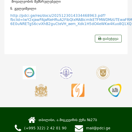
მოვალეობის შემსრულებელი
ნ. გულეიშვილი
http://pdci.ge/res/docs/2025123014334468963.pdf?
fbclid=IwY2xjawPAjaRleHRuA2FlbQIxMABicmlkETFMWDMzUTEwa
6E0uNRETgS6cviXhB2guCteVH_aem_Xdk1H5dO4eWKw4Kuo8Q1XQ
დაბეჭდვა
თბილისი, ა.მიცკევიჩის ქუჩა №27ბ
(+995 322) 2 42 01 90
mail@pdci.ge