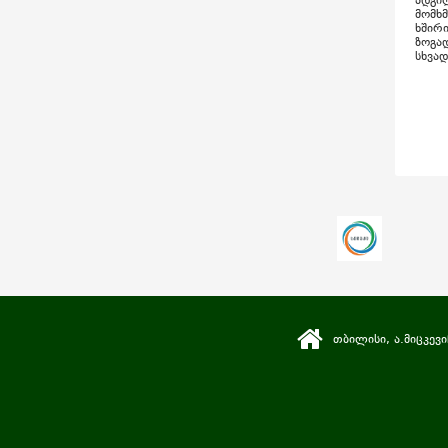
ადგი
მომხ
ხშირი
ზოგად
სხვად
თბილისი, ა.მიცკევი