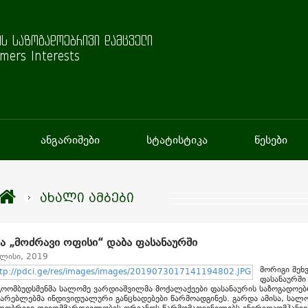
ს საზოგადოებრივი დამცველი
mers Interests
ანგარიშები
სტატისტიკა
წესები
ახალი ამბები
ია „მოძრავი ოფისი“ დაბა ფასანაურში
ვლისი, 2019
მორიგი შეხ
ფასანაურში 
ოომბუდსმენმა სალომე ვარდიაშვილმა მოქალაქეები ფასანაურის საზოგადოებ
მარებლებმა ინდივიდუალური განცხადებები წარმოადგინეს. გარდა ამისა, სა