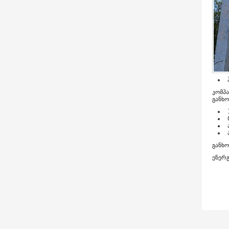
კომპ
განხო
განხ
ენერ